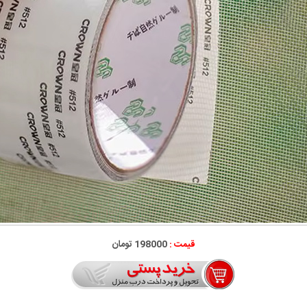
قیمت :
198000 تومان