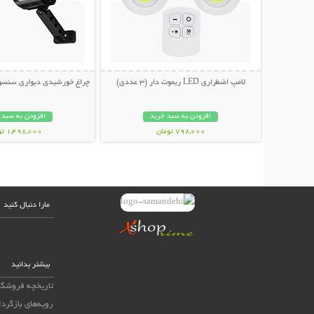
لامپ اضطراری LED ریموت دار (3 عددی)
چراغ خورشیدی دیواری سنسوردار Bright
افزودن به سبد خرید
افزودن به سبد 
798,000 تومان
1,498,000 تومان
مارا دنبال کنید
بیشتر بدانید
تاریخچه فروشگا
رویه‌های بازگردا