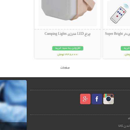
Super 
چراغ LED شارژی Camping Lights
خرید
افزودن به سبد خرید
448,000 تومان
صفحات
ه
ندن کالا